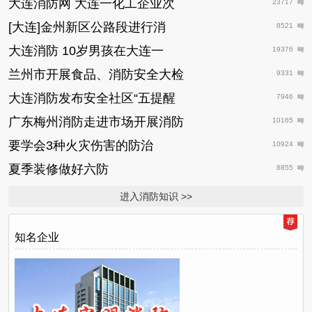
大连消防网 大连一化工企业次
23717
[大连]金州新区公路段进行消
8521
大连消防 10岁男孩在大连一
19376
兰州市开展食品、消防安全大检
9331
大连消防发布安全社区“五提醒
7946
广东梅州消防走进市场开展消防
10165
要学会3种火灾伤害的防治
10924
夏季装修做好六防
8855
进入消防知识 >>
知名企业
日
推
荐