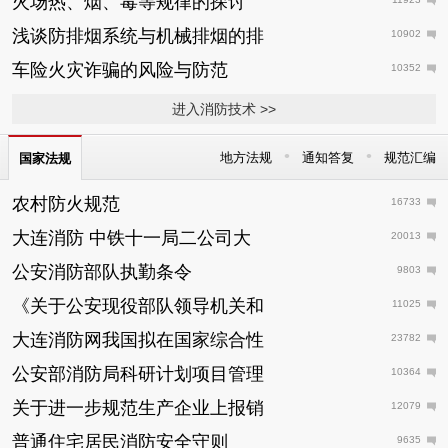
火场热、烟、毒等规律的探讨
浅谈防排烟系统与机械排烟的排
10902
车险火灾诈骗的风险与防范
10352
进入消防技术 >>
•
•
地方法规
通知答复
规范汇编
国家法规
农村防火规范
16733
大连消防 中铁十一局二公司大
20013
公安消防部队执勤条令
9803
《关于公安现役部队领导机关和
11025
大连消防网我国拟在国家综合性
23782
公安部消防局科研计划项目管理
10364
关于进一步规范生产企业上报销
12079
普通住宅居民消防安全守则
9635