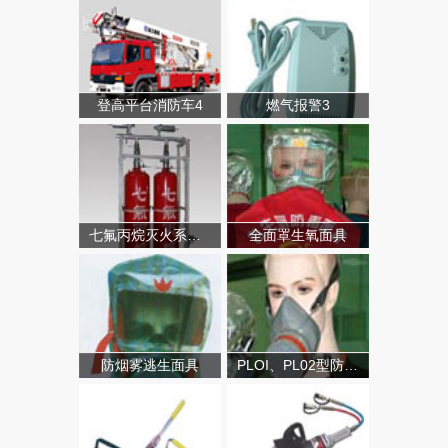
登高平台消防车4
燃气报警3
七氟丙烷灭火系统（有管网）
全面罩生氧面具
防烟雾逃生面具
PLOI、PL02型防毒面具