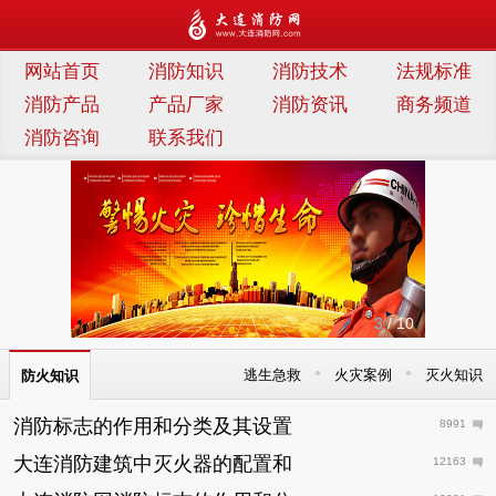
连消防网
网站首页
消防知识
消防技术
法规标准
消防产品
产品厂家
消防资讯
商务频道
消防咨询
联系我们
3
/ 10
•
•
逃生急救
火灾案例
灭火知识
防火知识
消防标志的作用和分类及其设置
8991
大连消防建筑中灭火器的配置和
12163