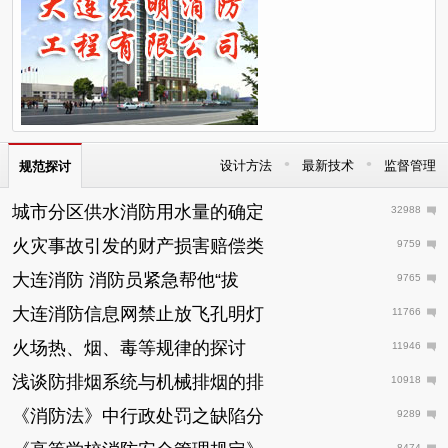
•
•
设计方法
最新技术
监督管理
规范探讨
城市分区供水消防用水量的确定
32988
火灾事故引发的财产损害赔偿类
9759
大连消防 消防员紧急帮他“拔
9765
大连消防信息网禁止放飞孔明灯
11766
火场热、烟、毒等规律的探讨
11946
浅谈防排烟系统与机械排烟的排
10918
《消防法》中行政处罚之缺陷分
9289
8474