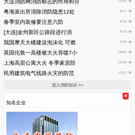
大连消防网消防标志的作用和分
13091
粤海派出所清除消防隐患12处
8217
春季室内装修要注意六防
9218
[大连]金州新区公路段进行消
8533
我国摩天大楼建设泡沫化 可燃
9755
英国伦敦一高楼被大火吞噬7小
14660
上海高层公寓大火 冬季家居防
10188
民用建筑电气线路火灾的防范
10201
进入消防知识 >>
知名企业
日
推
荐