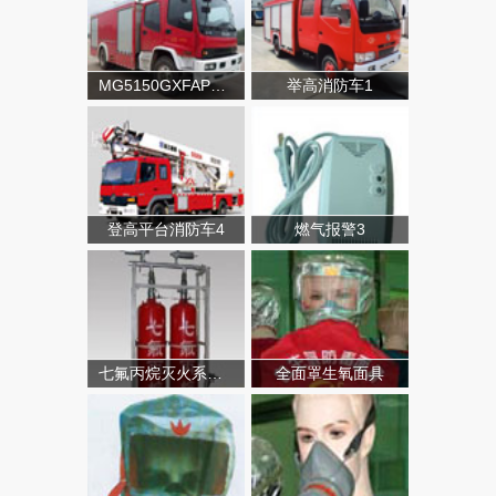
MG5150GXFAP50A类泡沫消防车
举高消防车1
登高平台消防车4
燃气报警3
七氟丙烷灭火系统（有管网）
全面罩生氧面具