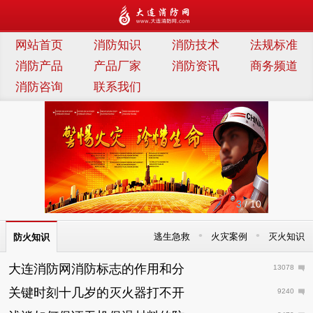
连消防网
网站首页
消防知识
消防技术
法规标准
消防产品
产品厂家
消防资讯
商务频道
消防咨询
联系我们
3
/ 10
•
•
逃生急救
火灾案例
灭火知识
防火知识
大连消防网消防标志的作用和分
13078
关键时刻十几岁的灭火器打不开
9240