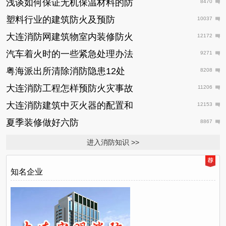
浅谈如何保证无机保温材料的防
8470
塑料行业的建筑防火及预防
10037
大连消防网建筑物室内装修防火
12172
汽车着火时的一些紧急处理办法
9271
粤海派出所清除消防隐患12处
8208
大连消防工程怎样预防火灾事故
11206
大连消防建筑中灭火器的配置和
12153
夏季装修做好六防
8867
进入消防知识 >>
知名企业
日
推
荐