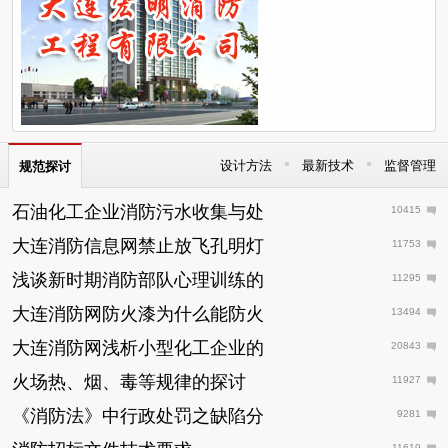
•
•
设计方法
最新技术
监督管理
规范探讨
石油化工企业消防污水收集与处
10415
大连消防信息网禁止放飞孔明灯
11753
浅谈新时期消防部队心理训练的
11295
大连消防网防火漆为什么能防火
13494
大连消防网浅析小型化工企业的
20843
火场热、烟、毒等规律的探讨
11927
《消防法》中行政处罚之缺陷分
9281
11619