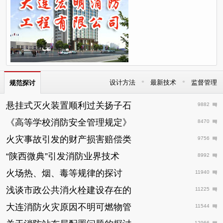
•
•
设计方法
最新技术
监督管理
规范探讨
悬挂式灭火装置顺利过关扬子石
9882
《高等学校消防安全管理规定》
8470
火灾事故引发的财产损害赔偿类
9756
“陕西微典”引发消防业界技术
8992
火场热、烟、毒等规律的探讨
11940
浅谈市政公共消火栓建设存在的
11225
大连消防火灾原因不明可燃物管
11544
12966