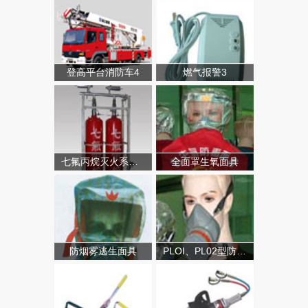
登高平台消防车4
燃气报警3
七氟丙烷灭火系统（有管网）
全面罩生氧面具
防烟雾逃生面具
PLOI、PL02型防毒面具