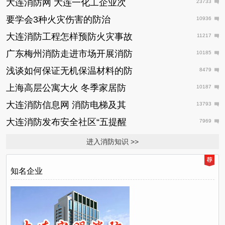
大连消防网 大连一化工企业次
23733
要学会3种火灾伤害的防治
10936
大连消防工程怎样预防火灾事故
11217
广东梅州消防走进市场开展消防
10185
浅谈如何保证无机保温材料的防
8479
上海高层公寓大火 冬季家居防
10187
大连消防信息网 消防电梯及其
13793
大连消防发布安全社区“五提醒
7969
进入消防知识 >>
知名企业
日
推
荐