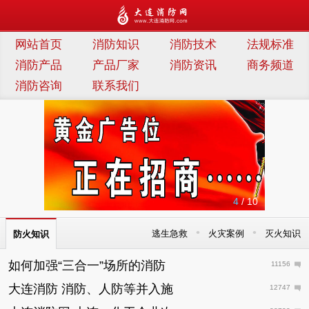
连消防网
网站首页
消防知识
消防技术
法规标准
消防产品
产品厂家
消防资讯
商务频道
消防咨询
联系我们
4
/ 10
•
•
逃生急救
火灾案例
灭火知识
防火知识
如何加强“三合一”场所的消防
11156
大连消防 消防、人防等并入施
12747