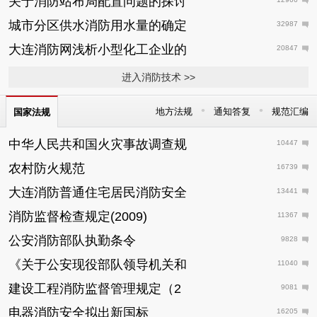
关于消防站布局配置问题的探讨
城市分区供水消防用水量的确定
32987
大连消防网浅析小型化工企业的
20847
进入消防技术 >>
•
•
地方法规
通知答复
规范汇编
国家法规
中华人民共和国火灾事故调查规
10447
农村防火规范
16739
大连消防普通住宅居民消防安全
13441
消防监督检查规定(2009)
11367
公安消防部队执勤条令
9828
《关于公安现役部队领导机关和
11040
建设工程消防监督管理规定（2
9081
电器消防安全拟出新国标
16205